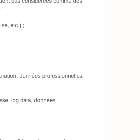
séquent pas considérées comme des
 :
e, etc.) ;
turation, données professionnelles,
asse, log data, données