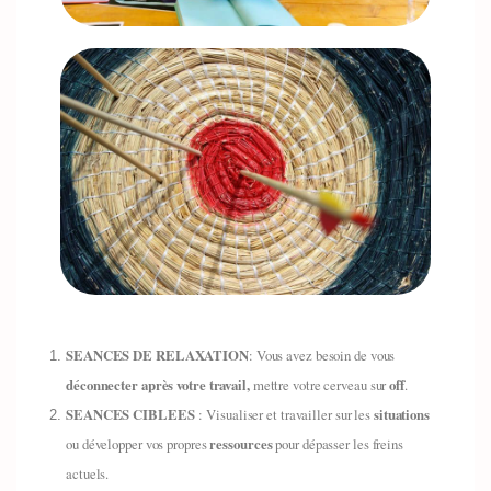
SEANCES DE RELAXATION
: Vous avez besoin de vous
déconnecter après votre travail,
mettre votre cerveau sur
off
.
SEANCES CIBLEES
: Visualiser et travailler sur les
situations
ou développer vos propres
ressources
pour dépasser les freins
actuels.