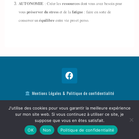
AUTONOMIE
: Créer les
ressources
dont vous avez besoin pour
vous
préserver du stress
et de la
fatigue
: faire en sorte de
conserver un
équilibre
entre vie pro et perso.
Mentions Légales & Politique de confidentialité
061 844 0872
J'utilise des cookies pour vous garantir la meilleure expérience
contact@habitersavie.com
sur mon site web. Si vous continuez à utiliser ce site, je
suppose que vous en êtes satisfait.
EI TERRES HUMAINES - Stéphane Poussin SIRET : 87776464700013 -
OK
Non
Politique de confidentialité
Dernière mise à jour janvier 2025